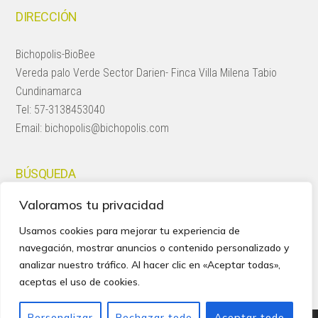
DIRECCIÓN
Bichopolis-BioBee
Vereda palo Verde Sector Darien- Finca Villa Milena Tabio
Cundinamarca
Tel:
57-3138453040
Email:
bichopolis@bichopolis.com
BÚSQUEDA
Valoramos tu privacidad
Search
this
Usamos cookies para mejorar tu experiencia de
website
navegación, mostrar anuncios o contenido personalizado y
analizar nuestro tráfico. Al hacer clic en «Aceptar todas»,
aceptas el uso de cookies.
Personalizar
Rechazar todo
Aceptar todo