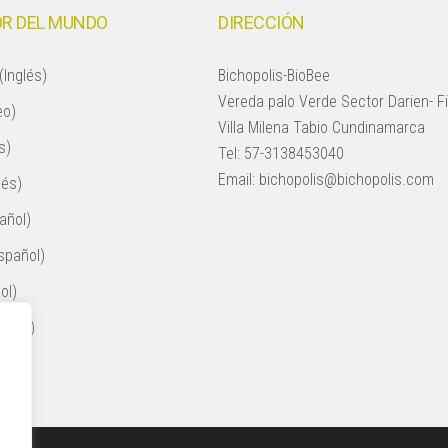
R DEL MUNDO
DIRECCIÓN
(Inglés)
Bichopolis-BioBee
Vereda palo Verde Sector Darien- F
eo)
Villa Milena Tabio Cundinamarca
s)
Tel:
57-3138453040
Email:
bichopolis@bichopolis.com
lés)
añol)
spañol)
ol)
nglés)
ol)