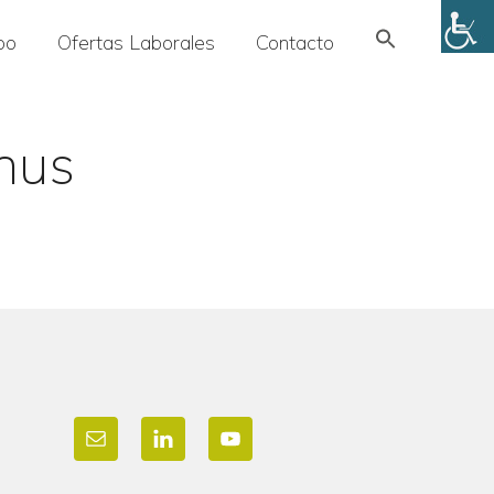
Search
po
Ofertas Laborales
Contacto
for:
SEARCH BUTTON
nus