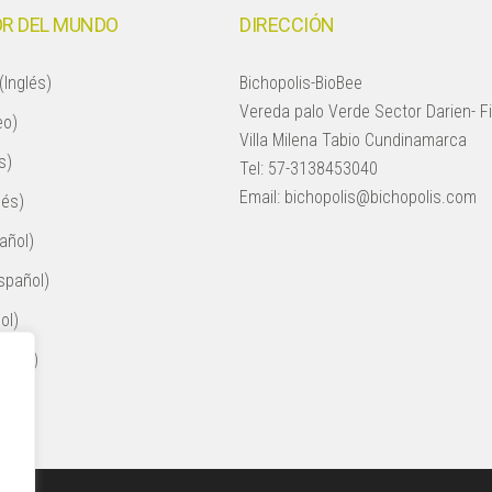
R DEL MUNDO
DIRECCIÓN
(Inglés)
Bichopolis-BioBee
Vereda palo Verde Sector Darien- F
eo)
Villa Milena Tabio Cundinamarca
s)
Tel:
57-3138453040
Email:
bichopolis@bichopolis.com
lés)
añol)
spañol)
ol)
nglés)
ol)