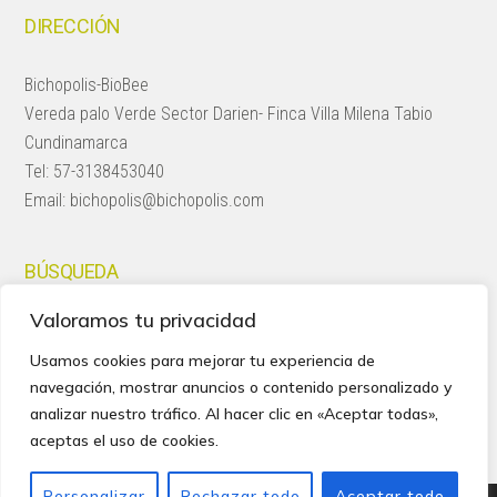
DIRECCIÓN
Bichopolis-BioBee
Vereda palo Verde Sector Darien- Finca Villa Milena Tabio
Cundinamarca
Tel:
57-3138453040
Email:
bichopolis@bichopolis.com
BÚSQUEDA
Valoramos tu privacidad
Search
this
Usamos cookies para mejorar tu experiencia de
website
navegación, mostrar anuncios o contenido personalizado y
analizar nuestro tráfico. Al hacer clic en «Aceptar todas»,
aceptas el uso de cookies.
Personalizar
Rechazar todo
Aceptar todo