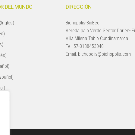
R DEL MUNDO
DIRECCIÓN
(Inglés)
Bichopolis-BioBee
Vereda palo Verde Sector Darien- F
eo)
Villa Milena Tabio Cundinamarca
s)
Tel:
57-3138453040
Email:
bichopolis@bichopolis.com
lés)
añol)
spañol)
ol)
nglés)
ol)