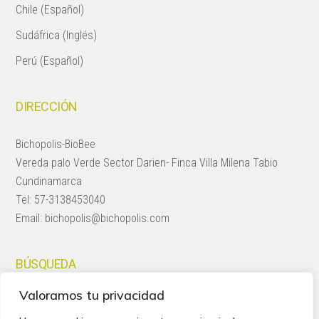
Chile (Español)
Sudáfrica (Inglés)
Perú (Español)
DIRECCIÓN
Bichopolis-BioBee
Vereda palo Verde Sector Darien- Finca Villa Milena Tabio
Cundinamarca
Tel:
57-3138453040
Email:
bichopolis@bichopolis.com
BÚSQUEDA
Valoramos tu privacidad
Search