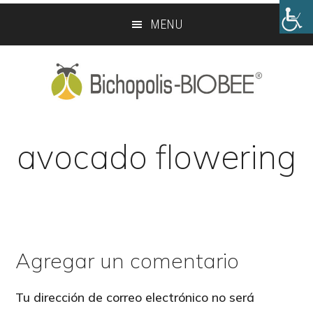
Skip
Skip
MENU
to
to
main
footer
content
avocado flowering
Agregar un comentario
Reader
Interactions
Tu dirección de correo electrónico no será