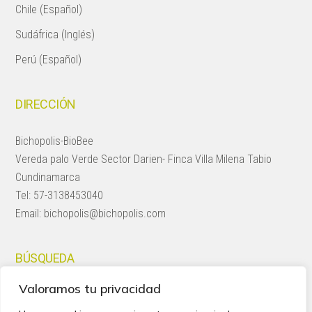
Chile (Español)
Sudáfrica (Inglés)
Perú (Español)
DIRECCIÓN
Bichopolis-BioBee
Vereda palo Verde Sector Darien- Finca Villa Milena Tabio
Cundinamarca
Tel:
57-3138453040
Email:
bichopolis@bichopolis.com
BÚSQUEDA
Valoramos tu privacidad
Search