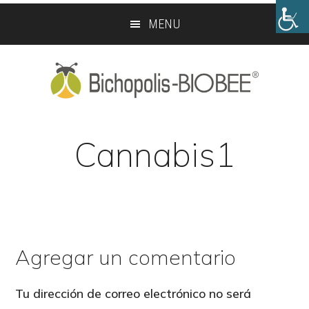
Skip
Skip
MENU
to
to
main
footer
content
Cannabis1
Agregar un comentario
Reader
Interactions
Tu dirección de correo electrónico no será