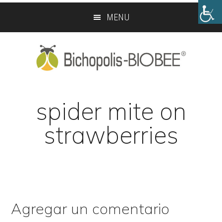
Skip
Skip
MENU
to
to
main
footer
content
spider mite on
strawberries
Agregar un comentario
Reader