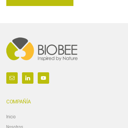
Footer
COMPAÑÍA
Inicio
Nosotros