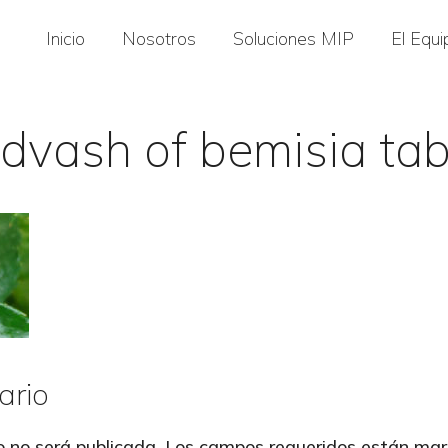
Inicio
Nosotros
Soluciones MIP
El Equi
 dvash of bemisia ta
ario
o no será publicada.
Los campos requeridos están ma