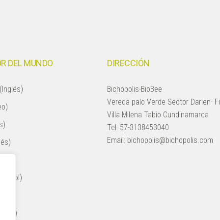
R DEL MUNDO
DIRECCIÓN
(Inglés)
Bichopolis-BioBee
Vereda palo Verde Sector Darien- F
eo)
Villa Milena Tabio Cundinamarca
s)
Tel:
57-3138453040
Email:
bichopolis@bichopolis.com
lés)
añol)
spañol)
ol)
nglés)