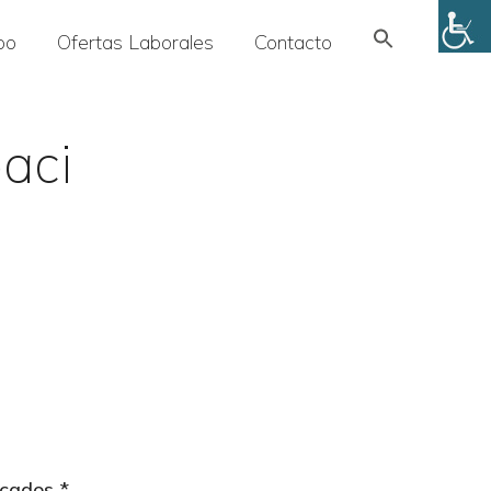
Search
po
Ofertas Laborales
Contacto
for:
SEARCH BUTTON
baci
rcados
*