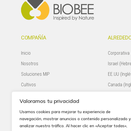
COMPAÑÍA
ALREDEDO
Inicio
Corporativa 
Nosotros
Israel (Hebr
Soluciones MIP
EE.UU (Inglé
Cultivos
Canada (Ing
Plagas
México (Esp
Valoramos tu privacidad
Politica de Proteccion
Colombia (E
Usamos cookies para mejorar tu experiencia de
Contacto
Chile (Españ
navegación, mostrar anuncios o contenido personalizado y
analizar nuestro tráfico. Al hacer clic en «Aceptar todas»,
Sudáfrica (I