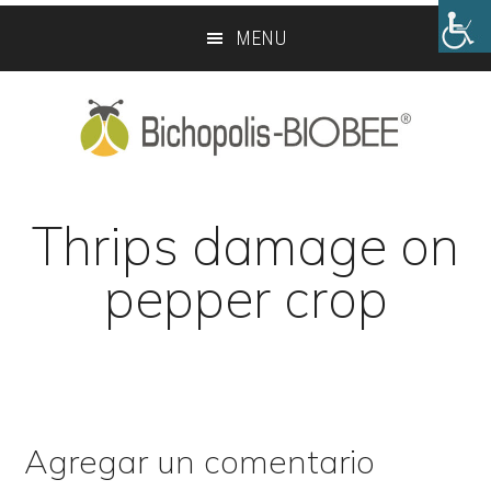
Skip
Skip
MENU
to
to
main
footer
content
Thrips damage on
pepper crop
Agregar un comentario
Reader