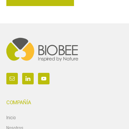
Footer
COMPAÑÍA
Inicio
Nosotros