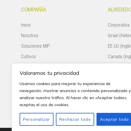
COMPAÑÍA
ALREDEDO
Inicio
Corporativa 
Nosotros
Israel (Hebr
Soluciones MIP
EE.UU (Inglé
Cultivos
Canada (Ing
Plagas
México (Esp
Valoramos tu privacidad
Politica de Proteccion
Colombia (E
Usamos cookies para mejorar tu experiencia de
Contacto
Chile (Españ
navegación, mostrar anuncios o contenido personalizado y
analizar nuestro tráfico. Al hacer clic en «Aceptar todas»,
Sudáfrica (I
aceptas el uso de cookies.
Perú (Españ
Personalizar
Rechazar todo
Aceptar todo