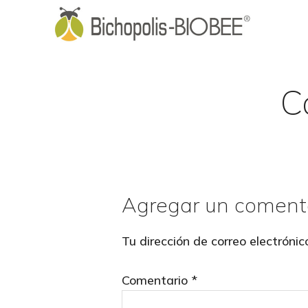
Skip
Skip
to
to
main
footer
content
C
Agregar un coment
Reader
Interactions
Tu dirección de correo electrónic
Comentario
*