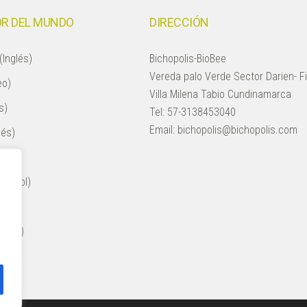
R DEL MUNDO
DIRECCIÓN
(Inglés)
Bichopolis-BioBee
Vereda palo Verde Sector Darien- F
eo)
Villa Milena Tabio Cundinamarca
s)
Tel:
57-3138453040
Email:
bichopolis@bichopolis.com
lés)
añol)
spañol)
ol)
nglés)
ol)