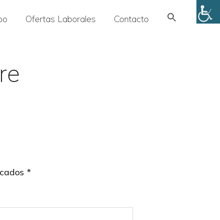
Search
po
Ofertas Laborales
Contacto
for:
SEARCH BUTTON
re
rcados
*